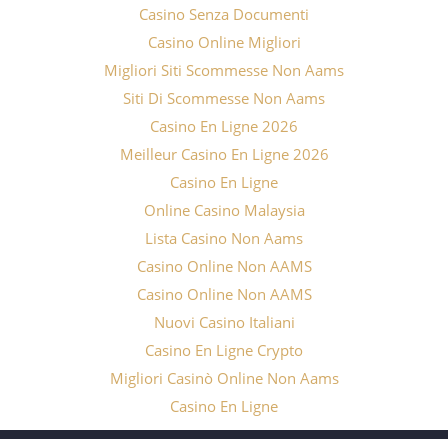
Casino Senza Documenti
Casino Online Migliori
Migliori Siti Scommesse Non Aams
Siti Di Scommesse Non Aams
Casino En Ligne 2026
Meilleur Casino En Ligne 2026
Casino En Ligne
Online Casino Malaysia
Lista Casino Non Aams
Casino Online Non AAMS
Casino Online Non AAMS
Nuovi Casino Italiani
Casino En Ligne Crypto
Migliori Casinò Online Non Aams
Casino En Ligne