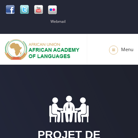
Webmail
Menu
PROJET DE