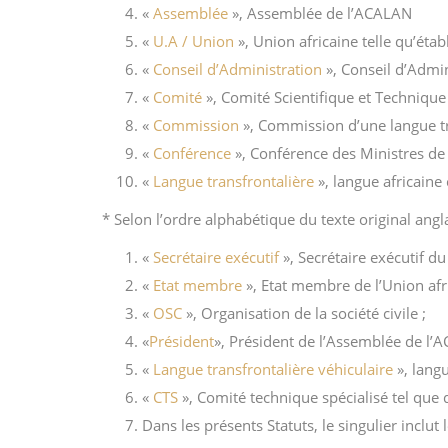
«
Assemblée
», Assemblée de l’ACALAN
«
U.A / Union
», Union africaine telle qu’établ
«
Conseil d’Administration
», Conseil d’Admin
«
Comité
», Comité Scientifique et Technique 
«
Commission
», Commission d’une langue tr
«
Conférence
», Conférence des Ministres de l
«
Langue transfrontalière
», langue africaine
* Selon l’ordre alphabétique du texte original angla
«
Secrétaire exécutif
», Secrétaire exécutif d
«
Etat membre
», Etat membre de l’Union afri
«
OSC
», Organisation de la société civile ;
«
Président
», Président de l’Assemblée de l’
«
Langue transfrontalière véhiculaire
», langu
«
CTS
», Comité technique spécialisé tel que dé
Dans les présents Statuts, le singulier inclut l