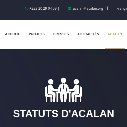
+223 20 29 04 59 |
acalan@acalan.org
França
ACCUEIL
PROJETS
PRESSES
ACTUALITÉS
ACALAN
STATUTS D'ACALAN