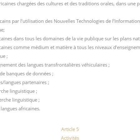
ricaines chargées des cultures et des traditions orales, dans une 
icains par l’utilisation des Nouvelles Technologies de l’Informat
ue;
icaines dans tous les domaines de la vie publique sur les plans nati
fricaines comme médium et matière à tous les niveaux d’enseignem
ue ;
gnement des langues transfrontalières véhiculaires ;
n de banques de données ;
es/langues partenaires ;
che linguistique ;
erche linguistique ;
langues africaines.
Article 5
Activités