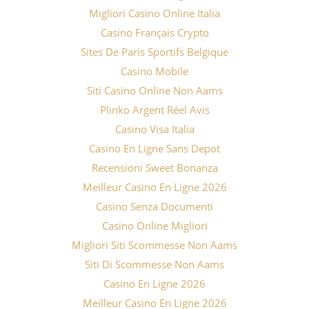
Migliori Casino Online Italia
Casino Français Crypto
Sites De Paris Sportifs Belgique
Casino Mobile
Siti Casino Online Non Aams
Plinko Argent Réel Avis
Casino Visa Italia
Casino En Ligne Sans Depot
Recensioni Sweet Bonanza
Meilleur Casino En Ligne 2026
Casino Senza Documenti
Casino Online Migliori
Migliori Siti Scommesse Non Aams
Siti Di Scommesse Non Aams
Casino En Ligne 2026
Meilleur Casino En Ligne 2026