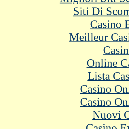
Siti Di Sc
Casino 
Meilleur Cas
Casin
Online C
Lista Ca
Casino O
Casino O
Nuovi C
Casino E