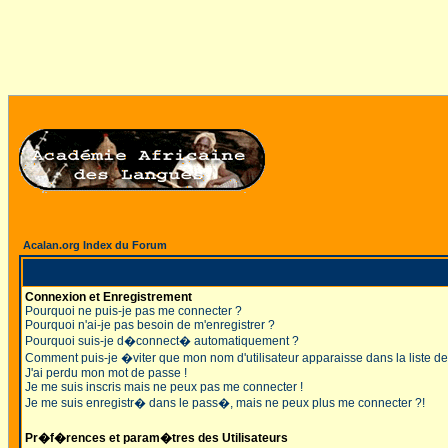
Acalan.org Index du Forum
Connexion et Enregistrement
Pourquoi ne puis-je pas me connecter ?
Pourquoi n'ai-je pas besoin de m'enregistrer ?
Pourquoi suis-je d�connect� automatiquement ?
Comment puis-je �viter que mon nom d'utilisateur apparaisse dans la liste des
J'ai perdu mon mot de passe !
Je me suis inscris mais ne peux pas me connecter !
Je me suis enregistr� dans le pass�, mais ne peux plus me connecter ?!
Pr�f�rences et param�tres des Utilisateurs