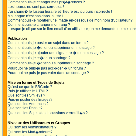
Comment puis-je changer mes pr�f�rences ?
Les heures ne sont pas correctes !
J'ai chang� le fuseau horaire et l'heure est toujours incorrecte !
Ma langue n'est pas dans la liste !
Comment puis-je montrer une image en-dessous de mon nom d'utilisateur ?
Comment puis-je changer mon rang ?
Lorsque je clique sur le lien email d'un utilisateur, on me demande de me conn
Publication
Comment puis-je poster un sujet dans un forum ?
Comment puis-je �diter ou supprimer un message ?
Comment puis-je ajouter une signature � mon message ?
Comment puis-je cr�er un sondage ?
Comment puis-je �diter ou supprimer un sondage ?
Pourquoi ne puis-je pas acc�der � un forum ?
Pourquoi ne puis-je pas voter dans un sondage ?
Mise en forme et Types de Sujets
Qu'est-ce que le BBCode ?
Puis-je utiliser le HTML?
Que sont les Smileys ?
Puis-je poster des Images?
Que sont les Annonces ?
Que sont les Post-it ?
Que sont les Sujets de discussions verrouill�s ?
Niveaux des Utilisateurs et Groupes
Qui sont les Administrateurs ?
Qui sont les Mod�rateurs?