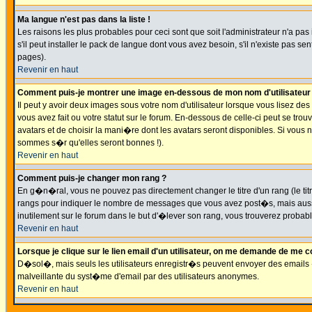
Ma langue n'est pas dans la liste !
Les raisons les plus probables pour ceci sont que soit l'administrateur n'a pa
s'il peut installer le pack de langue dont vous avez besoin, s'il n'existe pas 
pages).
Revenir en haut
Comment puis-je montrer une image en-dessous de mon nom d'utilisateur
Il peut y avoir deux images sous votre nom d'utilisateur lorsque vous lisez
vous avez fait ou votre statut sur le forum. En-dessous de celle-ci peut se t
avatars et de choisir la mani�re dont les avatars seront disponibles. Si vous 
sommes s�r qu'elles seront bonnes !).
Revenir en haut
Comment puis-je changer mon rang ?
En g�n�ral, vous ne pouvez pas directement changer le titre d'un rang (le titre
rangs pour indiquer le nombre de messages que vous avez post�s, mais aussi po
inutilement sur le forum dans le but d'�lever son rang, vous trouverez prob
Revenir en haut
Lorsque je clique sur le lien email d'un utilisateur, on me demande de me c
D�sol�, mais seuls les utilisateurs enregistr�s peuvent envoyer des emails � d
malveillante du syst�me d'email par des utilisateurs anonymes.
Revenir en haut