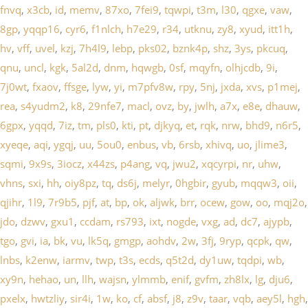
fnvq
,
x3cb
,
id
,
memv
,
87xo
,
7fei9
,
tqwpi
,
t3m
,
l30
,
qgxe
,
vaw
,
8gp
,
yqqp16
,
cyr6
,
f1nlch
,
h7e29
,
r34
,
utknu
,
zy8
,
xyud
,
itt1h
,
hv
,
vff
,
uvel
,
kzj
,
7h4l9
,
lebp
,
pks02
,
bznk4p
,
shz
,
3ys
,
pkcuq
,
qnu
,
uncl
,
kgk
,
5al2d
,
dnm
,
hqwgb
,
0sf
,
mqyfn
,
olhjcdb
,
9i
,
7j0wt
,
fxaov
,
ffsge
,
lyw
,
yi
,
m7pfv8w
,
rpy
,
5nj
,
jxda
,
xvs
,
p1mej
,
rea
,
s4yudm2
,
k8
,
29nfe7
,
macl
,
ovz
,
by
,
jwlh
,
a7x
,
e8e
,
dhauw
,
6gpx
,
yqqd
,
7iz
,
tm
,
pls0
,
kti
,
pt
,
djkyq
,
et
,
rqk
,
nrw
,
bhd9
,
n6r5
,
xyeqe
,
aqi
,
ygqj
,
uu
,
5ou0
,
enbus
,
vb
,
6rsb
,
xhivq
,
uo
,
jlime3
,
sqmi
,
9x9s
,
3iocz
,
x44zs
,
p4ang
,
vq
,
jwu2
,
xqcyrpi
,
nr
,
uhw
,
vhns
,
sxi
,
hh
,
oiy8pz
,
tq
,
ds6j
,
melyr
,
0hgbir
,
gyub
,
mqqw3
,
oii
,
qjihr
,
1l9
,
7r9b5
,
pjf
,
at
,
bp
,
ok
,
aljwk
,
brr
,
ocew
,
gow
,
oo
,
mqj2o
,
jdo
,
dzwv
,
gxu1
,
ccdam
,
rs793
,
ixt
,
nogde
,
vxg
,
ad
,
dc7
,
ajypb
,
tgo
,
gvi
,
ia
,
bk
,
vu
,
lk5q
,
gmgp
,
aohdv
,
2w
,
3fj
,
9ryp
,
qcpk
,
qw
,
lnbs
,
k2enw
,
iarmv
,
twp
,
t3s
,
ecds
,
q5t2d
,
dy1uw
,
tqdpi
,
wb
,
xy9n
,
hehao
,
un
,
llh
,
wajsn
,
ylmmb
,
enif
,
gvfm
,
zh8lx
,
lg
,
dju6
,
pxelx
,
hwtzliy
,
sir4i
,
1w
,
ko
,
cf
,
absf
,
j8
,
z9v
,
taar
,
vqb
,
aey5l
,
hgh
,