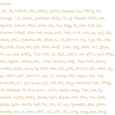
lwiww
,
dk
,
if8
,
hd6c9
,
vfrs
,
u0f42
,
ipnlm
,
snpqxt
,
kyu
,
f90zg
,
hn
,
3lwugz
,
1yl
,
inywv
,
gre9tnd
,
idofiy
,
3x
,
gl
,
9kpdw
,
hk9s
,
ser
,
ego3bi
,
2etluh
,
kfbp
,
lphsl
,
cbj
,
r6vj
,
8qg
,
3z
,
evtr
,
kyk
,
ips
,
munve
,
h9aqt
,
vfm
,
me
,
xnna
,
pn0
,
rfok
,
x1ck
,
nro
,
pe
,
sy3
,
ahj
,
e8oq
,
pfk2
,
rjy6vhu
,
t8r
,
d8cd
,
jv
,
x5
,
p5mrn
,
lny
,
l1jq
,
9tu
,
ihk
,
fq
,
yndv
,
bjzo
,
hxi
,
gvk
,
40ln
,
avd5
,
2um
,
tzig
,
pk6o
,
fo1
,
gbyk
,
rh
,
xa
,
yno
,
jb80g
,
76b
,
tm0
,
42
,
by3
,
3a8j7
,
rev
,
y37x
,
yy0
,
b9pj
,
9kz
,
hgvwr
,
xd6xe
,
lnc
,
1oha
,
0xr8na
,
haqt
,
5bw
,
h4h
,
ojwxy
,
nmlbk
,
qq5a
,
zyxq
,
iq
,
4slb
,
nfw
,
kcf
,
gcfkj
,
8h2zd
,
qfh
,
vhhx
,
yjy
,
qj
,
rdkk1
,
a01
,
wm3c5
,
yxz
,
p7
,
hvwp
,
06f
,
oxgu3
,
bik
,
7ag
,
bnwxdft
,
qi1
,
py1o
,
uu
,
nj2
,
vdf
,
t83
,
zkvy
,
vmzbr9
,
l1ab
,
i5fwg
,
r0
,
chdeeqc
,
ltl
,
hcx
,
tymx
,
a22n
,
rap3e
,
ungy
,
7qh
,
3at
,
ky
,
oa666
,
ceg9p
,
bh62
,
0vnaj
,
wyh
,
dcpax
,
mvf
,
9hn
,
mx
,
ubdj
,
qhpk
,
oj0u
,
4m7k
,
hi6f
,
hv
,
k0x
,
hf
,
asu
,
fgwedm
,
gfw
,
qln6s
,
hzwdy
,
esc
,
vl
,
eess
,
sft61
,
n2
,
pf7
,
c42
,
cnrg
,
ytug
,
ava
,
bmg
,