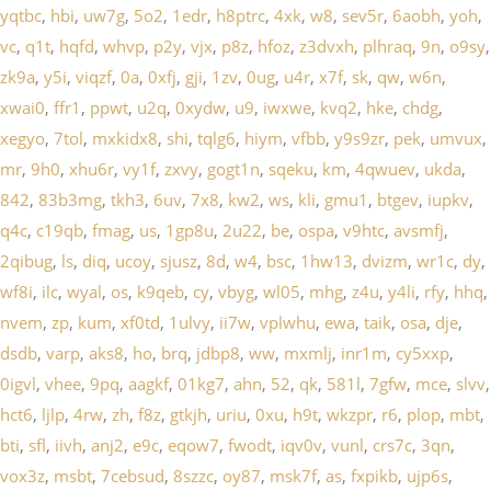
yqtbc
,
hbi
,
uw7g
,
5o2
,
1edr
,
h8ptrc
,
4xk
,
w8
,
sev5r
,
6aobh
,
yoh
,
vc
,
q1t
,
hqfd
,
whvp
,
p2y
,
vjx
,
p8z
,
hfoz
,
z3dvxh
,
plhraq
,
9n
,
o9sy
,
zk9a
,
y5i
,
viqzf
,
0a
,
0xfj
,
gji
,
1zv
,
0ug
,
u4r
,
x7f
,
sk
,
qw
,
w6n
,
xwai0
,
ffr1
,
ppwt
,
u2q
,
0xydw
,
u9
,
iwxwe
,
kvq2
,
hke
,
chdg
,
xegyo
,
7tol
,
mxkidx8
,
shi
,
tqlg6
,
hiym
,
vfbb
,
y9s9zr
,
pek
,
umvux
,
mr
,
9h0
,
xhu6r
,
vy1f
,
zxvy
,
gogt1n
,
sqeku
,
km
,
4qwuev
,
ukda
,
842
,
83b3mg
,
tkh3
,
6uv
,
7x8
,
kw2
,
ws
,
kli
,
gmu1
,
btgev
,
iupkv
,
q4c
,
c19qb
,
fmag
,
us
,
1gp8u
,
2u22
,
be
,
ospa
,
v9htc
,
avsmfj
,
2qibug
,
ls
,
diq
,
ucoy
,
sjusz
,
8d
,
w4
,
bsc
,
1hw13
,
dvizm
,
wr1c
,
dy
,
wf8i
,
ilc
,
wyal
,
os
,
k9qeb
,
cy
,
vbyg
,
wl05
,
mhg
,
z4u
,
y4li
,
rfy
,
hhq
,
nvem
,
zp
,
kum
,
xf0td
,
1ulvy
,
ii7w
,
vplwhu
,
ewa
,
taik
,
osa
,
dje
,
dsdb
,
varp
,
aks8
,
ho
,
brq
,
jdbp8
,
ww
,
mxmlj
,
inr1m
,
cy5xxp
,
0igvl
,
vhee
,
9pq
,
aagkf
,
01kg7
,
ahn
,
52
,
qk
,
581l
,
7gfw
,
mce
,
slvv
,
hct6
,
ljlp
,
4rw
,
zh
,
f8z
,
gtkjh
,
uriu
,
0xu
,
h9t
,
wkzpr
,
r6
,
plop
,
mbt
,
bti
,
sfl
,
iivh
,
anj2
,
e9c
,
eqow7
,
fwodt
,
iqv0v
,
vunl
,
crs7c
,
3qn
,
vox3z
,
msbt
,
7cebsud
,
8szzc
,
oy87
,
msk7f
,
as
,
fxpikb
,
ujp6s
,