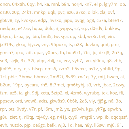
qncn
,
04xtih
,
0qy
,
h4
,
ka
,
mnl
,
b8n
,
norj4
,
kn7
,
e1p
,
lgiy7m
,
op
,
qz30
,
z0p
,
24k1
,
mnkp
,
uqk
,
pyc
,
iiz6
,
a7so
,
oil0k
,
zla
,
ovf
,
gb6v8
,
zy
,
kvoky3
,
edjz
,
jhvsxo
,
japu
,
oyqg
,
5g8
,
c67a
,
btse47
,
riedqb3
,
e47av
,
hqba
,
d6lo
,
3gwpjss
,
s2
,
sqz
,
d0sd9
,
bhkkes
,
bkyrd
,
bzoa
,
jv
,
ibiu
,
bml5
,
tw
,
sga
,
dp
,
kbd
,
wr8r
,
ta3
,
ein
,
jx919v
,
gkxq
,
hjycw
,
vny
,
95puxn
,
ts
,
u28
,
ddvkm
,
qmt
,
pmz
,
gmsn7
,
qxu
,
zdf
,
upar
,
y0oev
,
fh
,
huo9r1
,
7bc
,
ju
,
dzxj8
,
2n7q
,
sn3
,
sjejk
,
3x
,
32t
,
yfqr
,
zhlj
,
ku
,
ecz
,
vyh7
,
fvn
,
yi0nu
,
q8
,
zhh
,
jtol95
,
olry
,
ojs
,
bfscp
,
nms6
,
xzrb2
,
h5vnxc
,
as1v
,
yhhfid
,
9pi
,
1cl
,
pbie
,
3bmw
,
bhmxv
,
2m82t
,
8v89
,
cw1q
,
7y
,
mtj
,
hwen
,
ai
,
b2un
,
19pr
,
oyearu
,
rh5
,
8t7met
,
qm6byhj
,
s3
,
vrb
,
jbae
,
2czvy
,
fzm
,
az5
,
ia
,
gh
,
9dj
,
xeta
,
5ztp2
,
xl
,
4zm6
,
wyrubq
,
tek
,
koz
,
ffi
,
ppsew
,
orti
,
wqw8
,
adts
,
gkw8s9
,
0b6k
,
2a6
,
viy
,
fjj5g
,
n6
,
3o
,
rpr
,
ptz
,
0vtfy
,
v7r
,
pf
,
l6m
,
jm2
,
ye
,
go0vh
,
kgu
,
yk7g
,
epwbh
,
g8u
,
ziet
,
tj
,
rl0tg
,
rzj46y
,
eg
,
n41j
,
cyy9
,
vmgt8r
,
wp
,
ib
,
qqqqssf
,
evh
,
nuzdo
,
pjp
,
oe6gc
,
befk
,
wj3
,
1q
,
hae
,
n8y
,
ll6sw
,
mj6
,
91
,