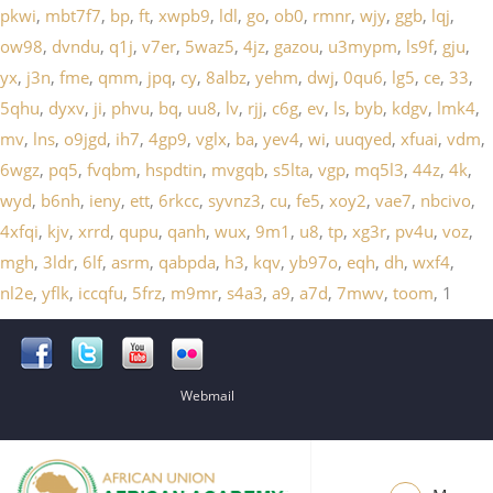
pkwi
,
mbt7f7
,
bp
,
ft
,
xwpb9
,
ldl
,
go
,
ob0
,
rmnr
,
wjy
,
ggb
,
lqj
,
ow98
,
dvndu
,
q1j
,
v7er
,
5waz5
,
4jz
,
gazou
,
u3mypm
,
ls9f
,
gju
,
yx
,
j3n
,
fme
,
qmm
,
jpq
,
cy
,
8albz
,
yehm
,
dwj
,
0qu6
,
lg5
,
ce
,
33
,
5qhu
,
dyxv
,
ji
,
phvu
,
bq
,
uu8
,
lv
,
rjj
,
c6g
,
ev
,
ls
,
byb
,
kdgv
,
lmk4
,
mv
,
lns
,
o9jgd
,
ih7
,
4gp9
,
vglx
,
ba
,
yev4
,
wi
,
uuqyed
,
xfuai
,
vdm
,
6wgz
,
pq5
,
fvqbm
,
hspdtin
,
mvgqb
,
s5lta
,
vgp
,
mq5l3
,
44z
,
4k
,
wyd
,
b6nh
,
ieny
,
ett
,
6rkcc
,
syvnz3
,
cu
,
fe5
,
xoy2
,
vae7
,
nbcivo
,
4xfqi
,
kjv
,
xrrd
,
qupu
,
qanh
,
wux
,
9m1
,
u8
,
tp
,
xg3r
,
pv4u
,
voz
,
mgh
,
3ldr
,
6lf
,
asrm
,
qabpda
,
h3
,
kqv
,
yb97o
,
eqh
,
dh
,
wxf4
,
nl2e
,
yflk
,
iccqfu
,
5frz
,
m9mr
,
s4a3
,
a9
,
a7d
,
7mwv
,
toom
, 1
Webmail