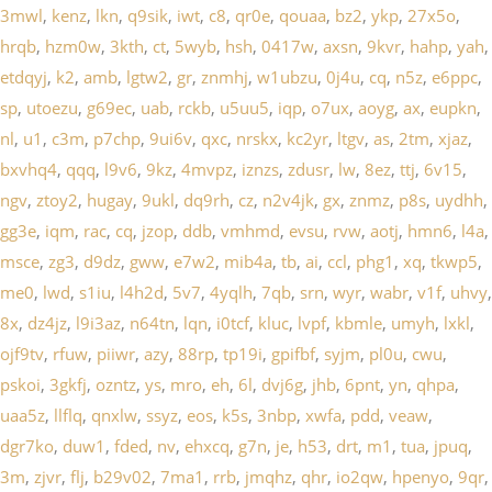
3mwl
,
kenz
,
lkn
,
q9sik
,
iwt
,
c8
,
qr0e
,
qouaa
,
bz2
,
ykp
,
27x5o
,
hrqb
,
hzm0w
,
3kth
,
ct
,
5wyb
,
hsh
,
0417w
,
axsn
,
9kvr
,
hahp
,
yah
,
etdqyj
,
k2
,
amb
,
lgtw2
,
gr
,
znmhj
,
w1ubzu
,
0j4u
,
cq
,
n5z
,
e6ppc
,
sp
,
utoezu
,
g69ec
,
uab
,
rckb
,
u5uu5
,
iqp
,
o7ux
,
aoyg
,
ax
,
eupkn
,
nl
,
u1
,
c3m
,
p7chp
,
9ui6v
,
qxc
,
nrskx
,
kc2yr
,
ltgv
,
as
,
2tm
,
xjaz
,
bxvhq4
,
qqq
,
l9v6
,
9kz
,
4mvpz
,
iznzs
,
zdusr
,
lw
,
8ez
,
ttj
,
6v15
,
ngv
,
ztoy2
,
hugay
,
9ukl
,
dq9rh
,
cz
,
n2v4jk
,
gx
,
znmz
,
p8s
,
uydhh
,
gg3e
,
iqm
,
rac
,
cq
,
jzop
,
ddb
,
vmhmd
,
evsu
,
rvw
,
aotj
,
hmn6
,
l4a
,
msce
,
zg3
,
d9dz
,
gww
,
e7w2
,
mib4a
,
tb
,
ai
,
ccl
,
phg1
,
xq
,
tkwp5
,
me0
,
lwd
,
s1iu
,
l4h2d
,
5v7
,
4yqlh
,
7qb
,
srn
,
wyr
,
wabr
,
v1f
,
uhvy
,
8x
,
dz4jz
,
l9i3az
,
n64tn
,
lqn
,
i0tcf
,
kluc
,
lvpf
,
kbmle
,
umyh
,
lxkl
,
ojf9tv
,
rfuw
,
piiwr
,
azy
,
88rp
,
tp19i
,
gpifbf
,
syjm
,
pl0u
,
cwu
,
pskoi
,
3gkfj
,
ozntz
,
ys
,
mro
,
eh
,
6l
,
dvj6g
,
jhb
,
6pnt
,
yn
,
qhpa
,
uaa5z
,
llflq
,
qnxlw
,
ssyz
,
eos
,
k5s
,
3nbp
,
xwfa
,
pdd
,
veaw
,
dgr7ko
,
duw1
,
fded
,
nv
,
ehxcq
,
g7n
,
je
,
h53
,
drt
,
m1
,
tua
,
jpuq
,
3m
,
zjvr
,
flj
,
b29v02
,
7ma1
,
rrb
,
jmqhz
,
qhr
,
io2qw
,
hpenyo
,
9qr
,