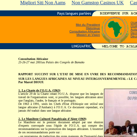
Migliori Siti Non Aams
Non Gamstop Casinos UK
Cas
OUA:
Mot du President
OUA 
Historique
Acti
Consultation Africaine
Dec
Mission et Vision
Déci
Consultation Africaine
25-26-27 mai 2001au Palais des Congrès de Bamako
RAPPORT SUCCINT SUR L'ETAT DE MISE EN UVRE DES RECOMMANDATIO
SUR LES LANGUES AFRICAINES AU NIVEAU INTERGOUVERNEMENTAL : LE CAS
Par Marcel DIOUF.
1. La Charte de l'O.U.A. (1963)
L'article 29 de la Charte créant l'O.U.A. dispose que les langues de
travail de l'organisation sont, si possible, les langues africaines ainsi
que l'anglais, l'arabe, le français et le portugais.
De 1963 à 1991, seuls les Chefs d'Etat d'Ethiopie ont utilisé une
langue africaine (l'Amharic) à l'O.U.A. Ce document cependant, n'a
j
amais été traduit dans une langue africaine.
2. Le Manifeste Culturel Panafricain d'Alger (1969)
Le Manifeste est le premier document adopté par une réunion
d'experts convoquée sous l'égide de l'O.U.A. qui compte des
recommandations sur la promotion des langues africaines. L'essentiel
de ces recommandations porte sur :
- un programme de traduction des uvres majeures de l'humanité dans