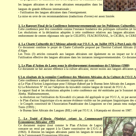
les langues africaines et des uvres africaines remarquables dans les
langues de grande diffusion internationale ;
- l'utilisation des langues africaines dans l'enseignement.
La mise en uvre de ces recommandations (traductions d'uvres) est assez limitée.
3. Le Rapport Final de la Conférence Intergouvernementale sur les Politiques Culturel
Cette conférence peut être considérée comme l'instance fondatrice des politiques culturelles (et li
Les résolutions et la déclaration adoptées à cette conférence relatives aux langues africaine
renforcement de centres régionaux tels que le CELHTO, l'EACROTANAL, le CICIBA, le CE
4. La Charte Culturelle de l'Afrique adoptée par l'O.U.A. en Juillet 1976 à Port-Louis (Il
Ce document combine le projet de Charte Culturelle proposé par l'Institut Culturel Africain (
d'Alger.
Les Trois (3) articles consacrés aux langues africaines ont également eu un impact sur le 
l'utilisation effective des langues africaines dans les instances intergouvernementales. Ce docume
5. Le Plan d'Action de Lagos pour le développement économique de l'Afrique (1980)
Ce document ne fait aucune référence à la culture africaine, encore moins aux langues africaines 
6 Les résultats de la première Conférence des Ministres Africains de la Culture de l'O.U.A
Cette conférence a adopté deux documents importants qui sont :
a) Le Plan d'Action Linguistique pour l'Afrique élaboré par le Bureau Inter Africain des Lang
b) La Résolution N° 16 sur l'adoption du kiswahili comme langue de travail de l'O.U.A.
Le rapport final et les résolutions adoptées à cette conférence ont été entérinées par le Sommet
Abeba. Malheureusement,
- la résolution sur l'utilisation du Kiswahili n'a jamais été appliquée ni par l'O.U.A, ni par aucu
- le Plan d'action linguistique n'a eu aucune évidence visible sur les pratiques linguistiques des
- le Congrès constitutif de l'Association Panafricaine des Linguistes ne s'est jamais tenu malg
Tunis (1993) ;
- le Bureau Inter Africain des Langues (BIL) créé par l'O.U.A. à Kampala est dissout en 1987.
7. Le Traité d'Abuja (Nigéria) créant la Communauté
Economique Africaine -1991
Ce document majeur (tout comme le Plan d'Action de Lagos)
consacre un recul par rapport à la Charte constitutive de L'O.U.A.
(1963). Il élimine les langues africaines parmi les langues de travail
de la Communauté Economique Africaine.