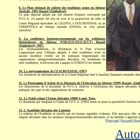
8. Le Plan régional de collecte des traditions orales en Afrique
Australe -1993 Hararé (Zimbabwé).
Ce plan régional adopté par une réunion d'experts convoquée par
l'O.U.A. n'a jamais été mis en uvre et la proposition de créer un
Centre Régional équivalent au CELHTO, à l'EACROTANAL ou au
CERDOTOLA en Afrique Australe (OTASA) ne s'est jamais
concrétisé.
9. La conférence Intergouvernementale sur les politiques
linguistiques en Afrique (UNESCO-OUA-ACCT) Hararé
(Zimbabwé) -1997.
Les recommandations, la déclaration et le Plan d'Action
Linguistique pour l'Afrique adoptés à cette conférence n'ont eu
aucune incidence visible sur les pratiques linguistiques des
organisations intergouvernementales africaines. Au lendemain de
cette conférence, la Division des Langues à l'UNESCO est fermée.
10. La redynamisation de l'EACROTANAL (1997)
Les initiatives de redynamisation de ce Centre Régional basé à Zanzibar (Tanzanie) entamées dan
11. Le Programme d'Action de la Décennie de l'Education en Afrique (1999) Hararé, Zi
Les dispositions de ce document de l'O.U.A. relatives à l'utilisation des langues africaines d
pratiques des pays et des organisations du continent.
12. Le Traité créant l'Union Africaine (2000) Lomé, Togo.
Ce document qui remplace la Charte de l'O.U.A. (1963) remet en place la possibilité d'utiliser l
13. L'Académie Africaine des Langues
La création de l'Académie se justifie par les lacunes signalées ci-dessus. Elle aura pour rôle, e
langues africaines dans les instances intergouvernementales africaines, et les remèdes à apporter à 
[Français]
[Accueil]
[Ang
Auto