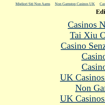
Migliori Siti Non Aams
Non Gamstop Casinos UK
Cas
Edi
Casinos 
Tai Xiu 
Casino Senz
Casin
Casin
UK Casinos
Non Ga
UK Casinos