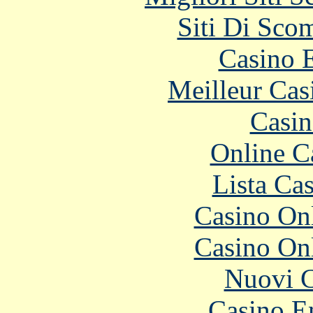
Siti Di Sc
Casino 
Meilleur Cas
Casin
Online C
Lista Ca
Casino O
Casino O
Nuovi C
Casino E